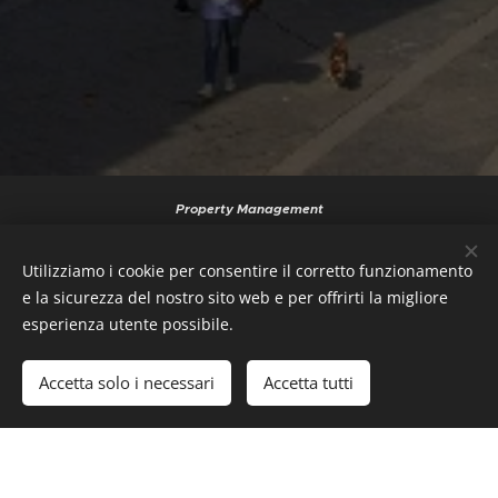
Property Management
info@ticheapartments.com
|
+39 340 962 0532
Utilizziamo i cookie per consentire il corretto funzionamento
Ufficio Prenotazioni
prenotazioni@ticheapartments.com
|
+39 349 587 4462
e la sicurezza del nostro sito web e per offrirti la migliore
esperienza utente possibile.
Cookies
Lingue
Accetta solo i necessari
Accetta tutti
Italiano
English
Privacy Policy
Cookie Policy
Termini e Condizioni